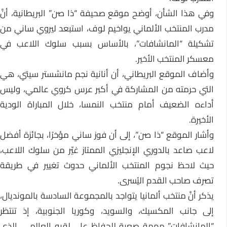
وفي هذا الشأن، أوضح موقع صحيفة “ذا صن” البريطانية، أنَّ
مدرب المنتخب الألماني يواخيم لوف، استبعد ليروي ساني من
تشكيلة “المانشافات”، بالأساس بسبب سلوك اللاعب في
معسكر المنتخب الأخير.
وأضاف الموقع البريطاني، أن أنانية نجم مانشستر سيتي، هي
التي حرمته من المشاركة في أكبر عرس كروي عالمي، وليس
أداءه الضعيف أمام منتخب النمسا، خلال المباراة الودية
الأخيرة.
وأشار الموقع “ذا صن”، إلى أن فوز ساني مؤخرًا، بجائزة أفضل
لاعب صاعد بالدوري الإنجليزي الممتاز غيّر من سلوك اللاعب،
حيث لاحظ نجوم المنتخب الألماني حدوث تغيير في طريقة
تصرف صاحب القدم اليُسرى.
يذكر أنَّ منتخب ألمانيا يتواجد بالمجموعة السادسة بالمونديال،
إلى جانب المكسيك، والسويد، وكوريا الجنوبية، إذ تنتظر
“المانشافات” مهمة صعبة للحفاظ على لقبه العالمي، الذي