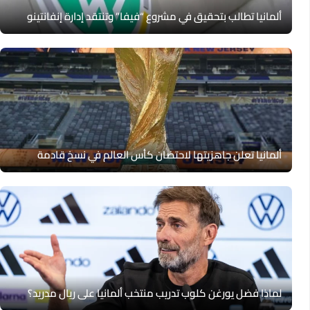
ألمانيا تطالب بتحقيق في مشروع “فيفا” وتنتقد إدارة إنفانتينو
ألمانيا تعلن جاهزيتها لاحتضان كأس العالم في نسخ قادمة
لماذا فضل يورغن كلوب تدريب منتخب ألمانيا على ريال مدريد؟