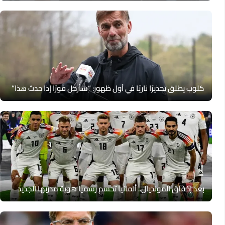
كلوب يطلق تحذيرًا ناريًا في أول ظهور: “سأرحل فورًا إذا حدث هذا”
بعد إخفاق المونديال.. ألمانيا تحسم رسميا هوية مدربها الجديد