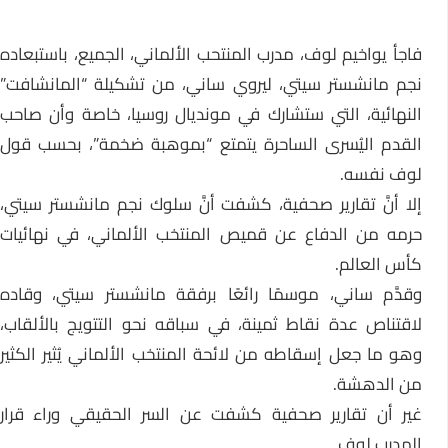
فاجأ يواخيم لوف، مدرب المنتحب الألماني، الجميع، باستبعاده
نجم مانشستر سيتي، ليروي ساني، من تشكيلة “المانشافت”
النهائية، التي ستشارك في مونديال روسيا، خاصة وأن صاحب
القدم اليُسرى الساحرة يتمتع “بموهبة ضخمة”، بحسب قول
لوف نفسه.
إلا أنَّ تقارير صحفية، كشفت أنَّ سلوك نجم مانشستر سيتي،
حرمه من الدفاع عن قميص المنتخب الألماني، في نهائيات
كأس العالم.
وقدَّم ساني، موسمًا رائعًا برفقة مانشستر سيتي، وقاده
لاقتناص عدة نقاط ثمينة، في سباقه نحو التتويج بالألقاب،
وهو ما جعل إسقاطه من لائحة المنتخب الألماني يُثير الكثير
من الدهشة.
غير أن تقارير صحفية كشفت عن السر الحقيقي وراء قرار
المدرب لوف.