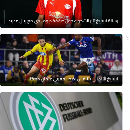
رسالة لايبزيغ تثير الشكوك حول صفقة ديوماندي مع ريال مدريد
لايبزيغ الألماني يتنافس لضم المغربي عثمان معمّا