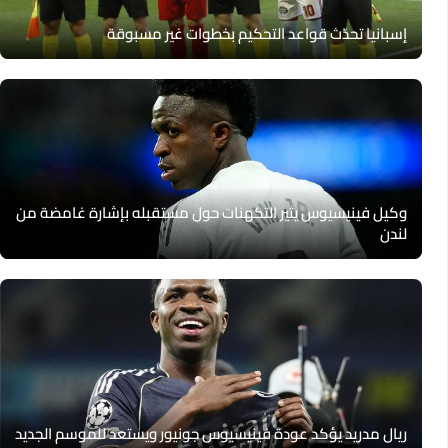
إسبانيا تحدّث قواعد التحكيم بخطوات غير مسبوقة
وكيل فينيسيوس يثير التكهنات حول مستقبله بإشارة غامضة من
لندن
ريال مدريد يؤكد عودة فينيسيوس جونيور ويستعد للموسم الجديد