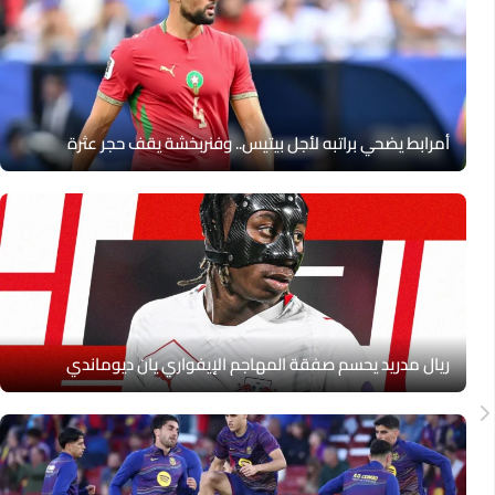
أمرابط يضحي براتبه لأجل بيتيس.. وفنربخشة يقف حجر عثرة
ريال مدريد يحسم صفقة المهاجم الإيفواري يان ديوماندي