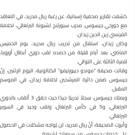
كشفت تقارير صحفية إسبانية، عن رغبة ريال مدريد، في التعاقد
مع خورخي جيسوس، مدرب سبورتنج لشبونة البرتغالي، لخلافة
الفرنسي زين الدين زيدان.
وكان زيدان، استقال من تدريب ريال مدريد، يوم الخميس
الماضي، بعد أيام قليلة من حصده لقب دوري أبطال أوروبا،
للمرة الثالثة على التوالي.
وقالت صحيفة “موندو ديبورتيفو” الكتالونية، اليوم الإثنين، إنَّ
جيسوس ضمن دائرة المرشحين لخلافة زيدان، في الموسم
المقبل.
ويملك جيسوس، سجلاً تدريبًا جيدًا حيث حقق 3 ألقاب بالدوري
البرتغالي، و5 في كأس البرتغال، ولقب وحيد في السوبر
البرتغالي.
وأبرزت الصحيفة، أنَّ ريال مدريد، لن يُواجه مشكلات في الحصول
على خدمات جيسوس من سبورتنج لشبونة.