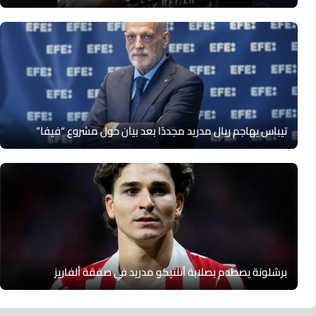
تيباس يهاجم ريال مدريد مجددًا بعد بيان حول مشروع “فيفا”
برشلونة يصطدم بصلابة أتلتيكو مدريد في صفقة ألفاريز