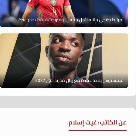
أمرابط يضحي براتبه لأجل بيتيس.. وفنربخشة يقف حجر عثرة
فينيسيوس يمدد عقده مع ريال مدريد حتى 2032
عن الكاتب: غيث إسلام