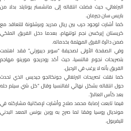
البرتغالي، حيث فضلت انتقاله إلى مانشستر يونايتد بدلا من
باريس سان جيرمان.
كما أشارت لوجود حرب بين ريال مدريد وبرشلونة للتعاقد مع
كريستان إيركسن نجم توتنهام، بعدما دخل الفريق الملكي
ضمن دائرة الفرق المهتمة بخدماته.
وفي الصفحة الأولى لصحيفة “سوبر ديبورتي” فقد اهتمت
بتصريحات نجوم فالنسيا، حيث أكد رودريجو مورينو مهاجم
الفريق بأنه لا يرغب في الرحيل.
كما نقلت تصريحات البرتغالي جونكالجو جيديس الذي تحدث
حول انتقاله بشكل نهائي لفالنسيا وقال “كل شي سيتم حله
بعد كأس العالم”.
فيما تابعت إصابة محمد صلاح وأشارت لإمكانية مشاركته في
مونديال روسيا وفقا لما صرح به روبن بونس المعد البدني
لليفربول.