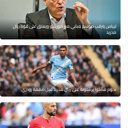
تيباس يترقب موسم مبابي مع مورينيو ويعلق على قوة ريال
مدريد
نجوم فضّلوا برشلونة على ريال مدريد قبل صفقة رودري