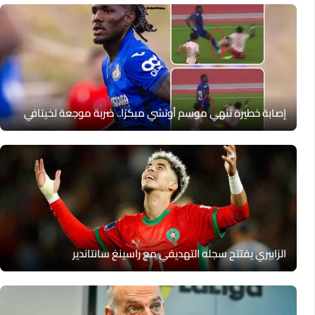
إصابة خطيرة تنهي موسم أوتشي مبكرًا.. ضربة موجعة لخيتافي
الزابيري يفتتح سجله التهديفي مع راسينغ سانتاندير