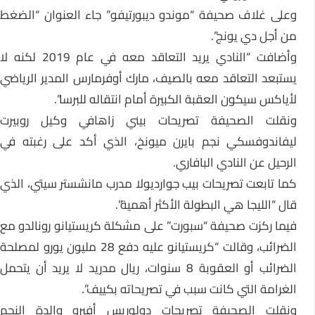
وعلى غلاف صحيفة “موندو ديبورتيفو” جاء العنوان “الضغط
من أجل دي يونج”.
وأضافت “النادي يريد التعاقد معه في عام 2019 لكنه لا
يستبعد التعاقد معه بالصيف، مارك أوفرمارس المدير الرياضي
لأياكس سيكون العقبة الكبيرة أمام انتقاله للبرسا”.
ونقلت الصحيفة تصريحات بيني زاهافي وكيل روبيرت
ليفاندوفسكي نجم بايرن ميونخ، الذي أكد على رغبته في
الرحيل عن النادي البافاري.
كما تابعت تصريحات بيب جوارديولا مدرب مانشستر سيتي، الذي
قال “الليجا هي البطولة الأكثر أهمية”.
فيما ركزت صحيفة “سبورت” على مشكلة كريستيانو رونالدو مع
الضرائب، وقالت “كريستيانو عليه دفع 28 مليون يورو لمصلحة
الضرائب أو العقوبة 8 سنوات، ريال مدريد لا يريد أن يتحمل
الغرامة التي كانت سبب في تصريحاته بكييف”.
ونقلت الصحيفة تصريحات دولوريس أفيرو والدة النجم