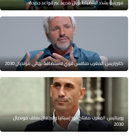
مورينيو يشدد الانضباط بريال مدريد عبر قواعد جديدة
كانيزاريس: المغرب منافس قوي لاستضافة نهائي مونديال 2030
روبياليس: المغرب مفتاح فوز إسبانيا والبرتغال بملف مونديال
2030