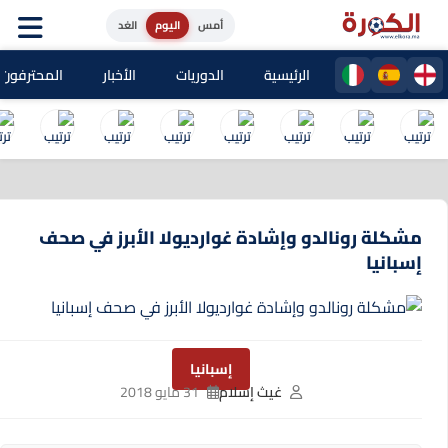
أمس
اليوم
الغد
الرئيسية
الدوريات
الأخبار
المحترفون المغا
مشكلة رونالدو وإشادة غوارديولا الأبرز في صحف
إسبانيا
إسبانيا
غيث إسلام
31 مايو 2018