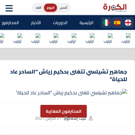
أمس
اليوم
الغد
الرئيسية
الدوريات
الأخبار
المحترفون المغا
جماهير تشيلسي تتغنى بحكيم زياش “الساحر عاد
للحياة”
المحترفون المغاربة
غيث إسلام
21 مارس 2021