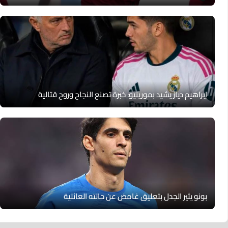
إبراهيم دياز يشيد بمورينيو: خبرة تصنع النجاح وروح قتالية
بونو يثير الجدل بتعليق غامض عن حالته العائلية