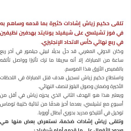
تلقى حكيم زياش إشادات كثيرة بما قدمه وساهم به
في فوز تشيلسي على شيفيلد يونايتد بهدفين نظيفين
في ربع نهائي
كأس الاتحاد الإنجليزي
.
وكان الدولي المغربي قد حلّ بديلًا لبيلي جيلمور في آخر ربع
ساعة من المباراة، إلا أنه سريعًا ما ترك تأثيرًا وواصل تألقه
بالقميص الأزرق هذا الموسم.
واستطاع حكيم زياش تسجيل هدف قتل المباراة في اللحظات
الأخيرة وضمان وصول البلوز لنصف النهائي.
ويعتبر هذا هو الهدف الثاني الذي يحرزه زياش في أقل من
أسبوع مع تشيلسي، بعدما أحرز هدفًا من ثنائية كتيبة توماس
توخيل في أتلتيكو مدريد بدوري أبطال أوروبا.
وتلقى زياش إشادات ضخمة، نستعرض بعض منها هي
وردود الأفعال على ما قدمه أمام شيفيلد :