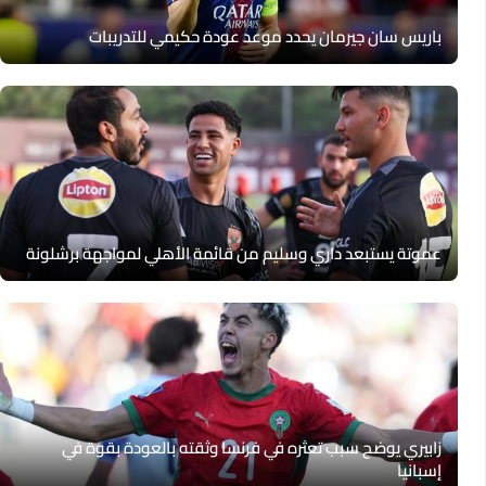
باريس سان جيرمان يحدد موعد عودة حكيمي للتدريبات
عموتة يستبعد داري وسليم من قائمة الأهلي لمواجهة برشلونة
زابيري يوضح سبب تعثره في فرنسا وثقته بالعودة بقوة في
إسبانيا