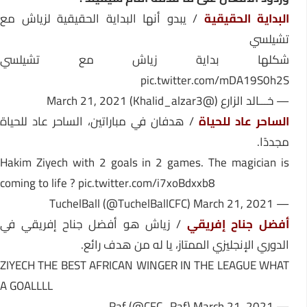
البداية الحقيقية
/ يبدو أنها البداية الحقيقية لزياش مع
تشيلسي
شكلها بداية زياش مع تشيلسي
pic.twitter.com/mDA19S0h2S
— خـــالد الزارع (@Khalid_alzar3)
March 21, 2021
الساحر عاد للحياة
/ هدفان في مباراتين، الساحر عاد للحياة
مجددًا.
Hakim Ziyech with 2 goals in 2 games. The magician is
coming to life ?
pic.twitter.com/i7xoBdxxb8
March 21, 2021
— TuchelBall (@TuchelBallCFC)
أفضل جناح إفريقي
/ زياش هو أفضل جناح إفريقي في
الدوري الإنجليزي الممتاز، يا له من هدف رائع.
ZIYECH THE BEST AFRICAN WINGER IN THE LEAGUE WHAT
A GOALLLL
March 21, 2021
— Raf (@CFC_Raf)