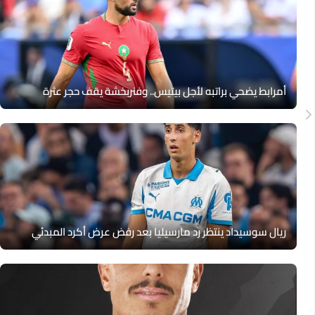
أمرابط يضحي براتبه لأجل بيتيس.. وفنربخشة يقف حجر عثرة
ريال سوسيداد ينتظر رد مارسيليا بعد رفض عرض أكرد المبدئي