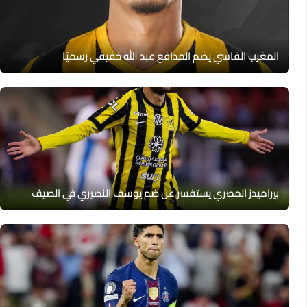
المغرب الفاسي يضم المدافع عبد الله خفيفي رسميًا
بيراميدز المصري يستفسر عن ضم يوسف النصيري في الصيف