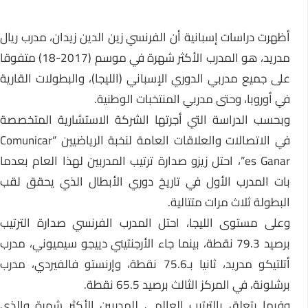
أظهرت دراسات إسبانية أن الفرنسي زين الدين زيدان، مدرب ريال
مدريد، هو المدرب الأكثر شهرة في موسم (2017-18) متفوقا
على جميع مدربي الدوري الإسباني (الليجا)، والبطولات القارية
في أوروبا، وحتى مدربي المنتخبات الوطنية.
وبحسب الدراسة التي أجرتها الشركة الاستشارية المتخصصة
في الاتصالات والعلاقات العامة لنخبة الرياضيين “Comunicar
es Ganar”، احتل زيزو صدارة ترتيب المدربين لهذا العام بعدما
بات المدرب الأول في تاريخ دوري الأبطال الذي يحقق لقب
البطولة ثلاث مرات متتالية.
وعلى مستوى الليجا، احتل المدرب الفرنسي صدارة الترتيب
برصيد 79.3 نقطة، بينما جاء الأرجنتيني دييجو سيميوني، مدرب
أتلتيكو مدريد، ثانيا بـ75.6 نقطة، وإرنستو فالفيردي، مدرب
برشلونة، في المركز الثالث برصيد 65.5 نقطة.
وفيما يتعلق بالترتيب العالمي للمدربين الأكثر شهرة والذي