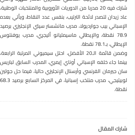
شارك فيه 20 مدربا من الدوريات الأوروبية والمنتخبات الوطنية،
عاد زيدان لتصدر لائحة الترتيب، بنفس عدد النقاط، ويأتي بعده
الإسباني بيب جوارديولا، مدرب مانشستر سيتي الإنجليزي برصيد
78.9 نقطة، والإيطالي ماسيمليانو أليجري، مدرب يوفنتوس
الإيطالي، بـ78.1 نقطة.
وضمن قائمة الـ20 الأفضل، احتل سيميوني المرتبة الرابعة،
بينما جاء خلفه الإسباني أوناي إيمري، المدرب السابق لباريس
سان جيرمان الفرنسي وآرسنال الإنجليزي حاليا، فيما حل جولين
لوبيتيجي، مدرب منتخب إسبانيا، في المركز السابع برصيد 68.3
نقطة.
شارك المقال