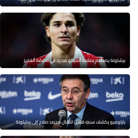
برشلونة يصطدم بصلابة أتلتيكو مدريد في صفقة ألفاريز
بارتوميو يكشف سبب فشل انتقال محمد صلاح إلى برشلونة