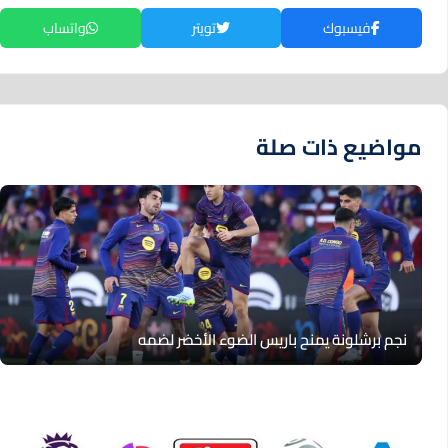
فيسبوك
تويتر
واتساب
مواضيع ذات صلة
نجم برشلونة يمنح باريس الضوء الأخضر لضمه