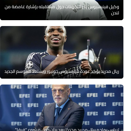
وكيل فينيسيوس يثير التكهنات حول مستقبله بإشارة غامضة من
لندن
ريال مدريد يؤكد عودة فينيسيوس جونيور ويستعد للموسم الجديد
تيباس يهاجم ريال مدريد مجددًا بعد بيان حول مشروع “فيفا”