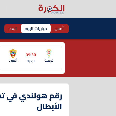
أمس
مباريات اليوم
الغد
09:30
قرطبة
ألميريا
مجدولة
رقم هولندي في تش
الأبطال