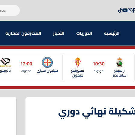
الرئيسية
الدوريات
الأخبار
المحترفون المغاربة
12:00
10:30
راسينغ
سبورتنغ
ميلبون سيتي
باليرمو
مجدولة
مجدولة
سانتاندير
خيخون
كيلة نهائي دوري