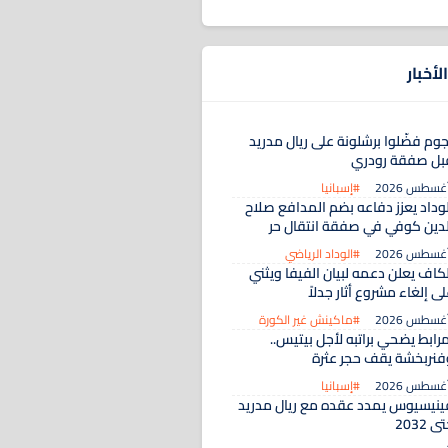
لأخبار
جوم فضّلوا برشلونة على ريال مدريد
بل صفقة رودري
#إسبانيا
لوداد يعزز دفاعه بضم المدافع صلاح
لدين كوفي في صفقة انتقال حر
#الوداد الرياضي
لكاف يعلن دعمه لبيان الفيفا ويثني
ى إلغاء مشروع أثار جدلاً
#ماكينش غير الكورة
رابط يضحي براتبه لأجل بيتيس..
فنربخشة يقف حجر عثرة
#إسبانيا
ينيسيوس يمدد عقده مع ريال مدريد
ى 2032