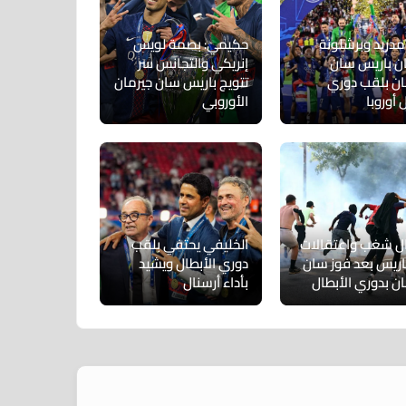
 مدريد وبرشلونة
حكيمي: بصمة لويس
ان باريس سان
إنريكي والتجانس سر
ان بلقب دوري
تتويج باريس سان جيرمان
 أوروبا
الأوروبي
ل شغب واعتقالات
الخليفي يحتفي بلقب
اريس بعد فوز سان
دوري الأبطال ويشيد
ان بدوري الأبطال
بأداء أرسنال