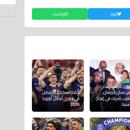
6 أغسطس 2026
تويتر
واتساب
ون: فرنسا تفخر
يس سان جيرمان..
كفاراتسخيليا الأفضل
غرب شريك في إنجاز
في دوري أبطال أوروبا
صمة
2026