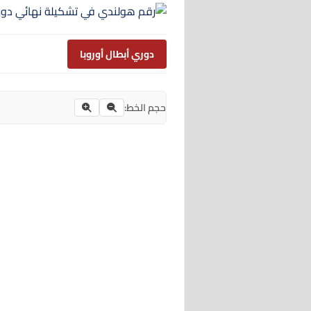
دوري أبطال أوروبا
حجم الخط: