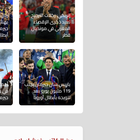
إنريكي: ركلات الترجيح
ريال
تعيد ذكرى الإقصاء
يهنئ
المغربي في مونديال
جيرم
قطر
أبطال
باريس سان جيرمان يجنب
أعما
119 مليون يورو بعد
في ب
تتويجه بأبطال أوروبا
جيرم