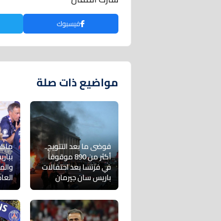
فيسبوك
مواضيع ذات صلة
فوضى ما بعد التتويج..
ماكر
أكثر من 890 موقوفاً
ببار
في فرنسا بعد احتفالات
والم
باريس سان جيرمان
العا