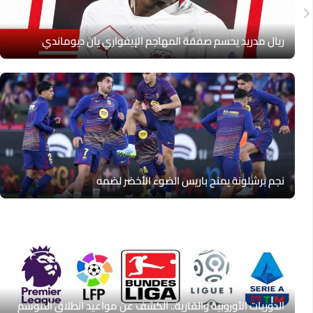
ريال مدريد يحسم صفقة المهاجم الإيفواري يان ديوماندي
نجم برشلونة يمنح باريس الضوء الأخضر لضمه
الدوريات الأوروبية والقارية.. الكشف عن مواعيد انطلاق الموسم