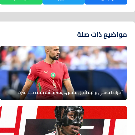
مواضيع ذات صلة
أمرابط يضحي براتبه لأجل بيتيس.. وفنربخشة يقف حجر عثرة