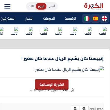
أمس
اليوم
الغد
الرئيسية
الدوريات
الأخبار
المحترفون المغا
إنييستا كان يشجع الريال عندما كان صغير !
الكورة الإسبانية
غيث إسلام
25 مايو 2018
حجم الخط: