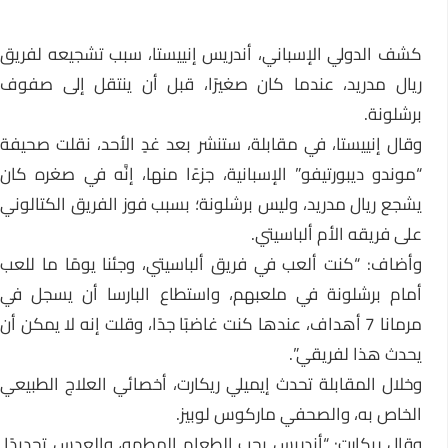
كشف الدولي الإسباني، أندريس إنييستا، سبب تشجيعه لفريق
ريال مدريد، عندما كان صغيرًا، قبل أن ينتقل إلى صفوف
برشلونة.
وقال إنييستا، في مقابلة، ستنشر بعد غدٍ الأحد، نقلت صحيفة
“موندو ديبورتيفو” الإسبانية، جزءًا منها، إنَّه في صغره كان
يشجع ريال مدريد، وليس برشلونة؛ بسبب فوز الفريق الكتالوني
على فريقه الأم ألباسيتي.
وأضاف: “كنت ألعب في فريق ألباسيتي، وجئنا يومًا ما للعب
أمام برشلونة في ملعبهم، واستطاع البارسا أن يسجل في
مرمانا 7 أهداف، عندها كنت غاضبًا جدًا، وقلت إنه لا يمكن أن
يحدث هذا لفريقي”.
وخلال المقابلة تحدث إيميلي ريكارت، أخصائي العلاج الطبيعي
الخاص به، والصحفي ماركوس لوبيز.
وقال ريكارت: “أندريس يحب الطعام المطهو، والعدس تحديدًا.