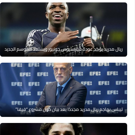
ريال مدريد يؤكد عودة فينيسيوس جونيور ويستعد للموسم الجديد
تيباس يهاجم ريال مدريد مجددًا بعد بيان حول مشروع “فيفا”